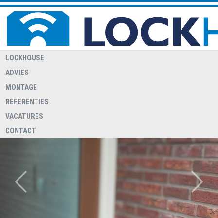
LOCKHOUSE
ADVIES
MONTAGE
REFERENTIES
WELKOM BIJ LOCKHOUSE
Lockhouse heeft een 24/7 storingsdienst voor relaties met een
VACATURES
overeenkomst hiervoor
CONTACT