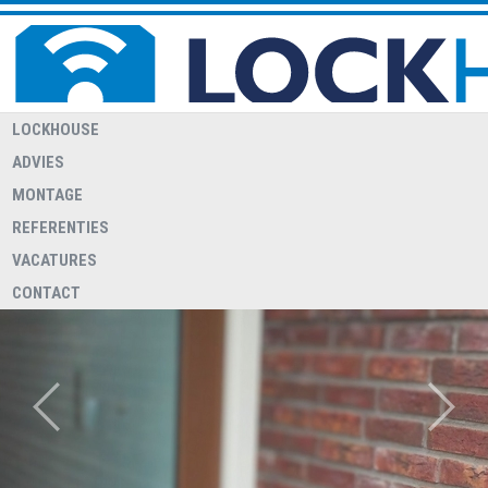
LOCKHOUSE
ADVIES
MONTAGE
REFERENTIES
WELKOM BIJ LOCKHOUSE
Lockhouse heeft een 24/7 storingsdienst voor relaties met een
VACATURES
overeenkomst hiervoor
CONTACT