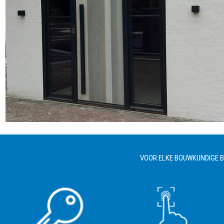
VOOR ELKE BOUWKUNDIGE BE