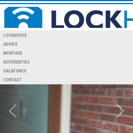
LOCKHOUSE
ADVIES
MONTAGE
REFERENTIES
WELKOM BIJ LOCKHOUSE
Lockhouse heeft een 24/7 storingsdienst voor relaties met een
VACATURES
overeenkomst hiervoor
CONTACT