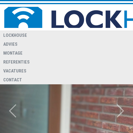
LOCKHOUSE
ADVIES
MONTAGE
REFERENTIES
WELKOM BIJ LOCKHOUSE
Lockhouse heeft een 24/7 storingsdienst voor relaties met een
VACATURES
overeenkomst hiervoor
CONTACT