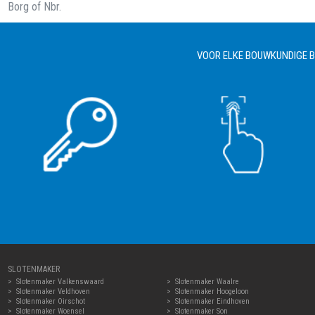
Borg of Nbr.
VOOR ELKE BOUWKUNDIGE BE
SLOTENMAKER
Slotenmaker Valkenswaard
Slotenmaker Waalre
Slotenmaker Veldhoven
Slotenmaker Hoogeloon
Slotenmaker Oirschot
Slotenmaker Eindhoven
Slotenmaker Woensel
Slotenmaker Son