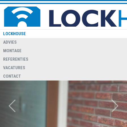
LOCKHOUSE
ADVIES
MONTAGE
REFERENTIES
WELKOM BIJ LOCKHOUSE
Lockhouse heeft een 24/7 storingsdienst voor relaties met een
VACATURES
overeenkomst hiervoor
CONTACT